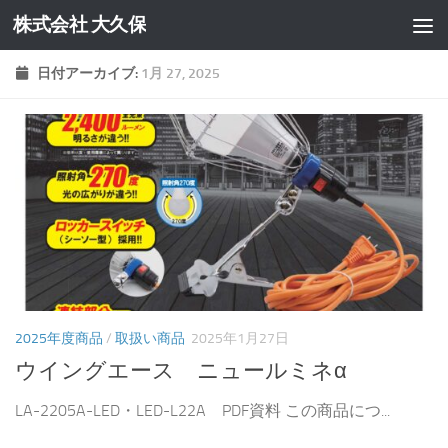
株式会社 大久保
コンテンツへスキップ
日付アーカイブ:
1月 27, 2025
2025年度商品
/
取扱い商品
2025年1月27日
ウイングエース ニュールミネα
LA-2205A-LED・LED-L22A PDF資料 この商品につ...