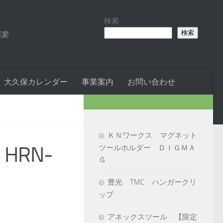
検索
検索
易業
大久保カレンダー
事業案内
お問い合わせ
ＫＮワークス マグネット
HRN-
ツールホルダー ＤＩＧＭＡ
Ｇ
豊光 TMC ハンガークリ
ップ
アネックスツール 【限定