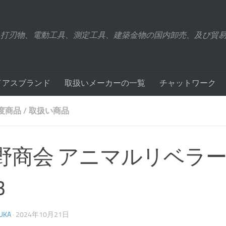
、打刃物、電動工具、測定工具、建築金物の国内卸売、及び貿
イアスブランド
取扱いメーカーの一覧
チャットワーク
年度商品
/
取扱い商品
野商会 アニマルリベラー 
3
UKA
·
2024年10月21日