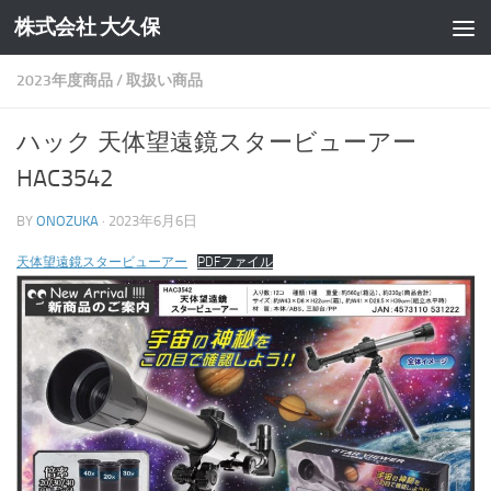
株式会社 大久保
コンテンツへスキップ
2023年度商品
/
取扱い商品
ハック 天体望遠鏡スタービューアー
HAC3542
BY
ONOZUKA
·
2023年6月6日
天体望遠鏡スタービューアー
PDFファイル