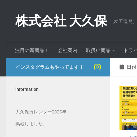
コンテンツへスキップ
株式会社 大久保
大工道具
注目の新商品！
会社案内
取扱い商品
トラ
インスタグラムもやってます！
日付
Information
大久保カレンダー2026年
掲載しました。