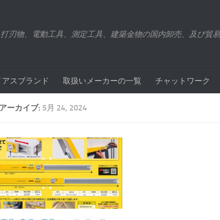
、打刃物、電動工具、測定工具、建築金物の国内卸売、及び貿
イアスブランド
取扱いメーカーの一覧
チャットワーク
アーカイブ:
5月 24, 2024