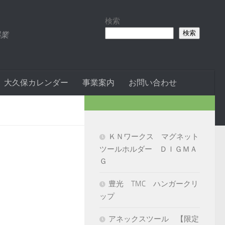
検索
検索
易業
大久保カレンダー
事業案内
お問い合わせ
ＫＮワークス マグネット
ツールホルダー ＤＩＧＭＡ
Ｇ
豊光 TMC ハンガークリ
ップ
アネックスツール 【限定