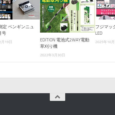
測定 ペンギンニュ
フジマック
月号
LED
EDITION 電池式2WAY電動
2月19日
2025年10
草刈り機
2022年3月30日