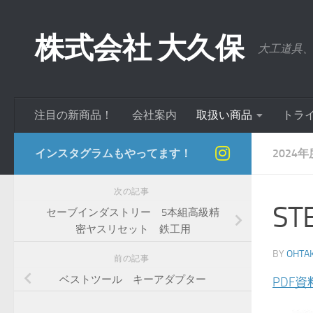
コンテンツへスキップ
株式会社 大久保
大工道具
注目の新商品！
会社案内
取扱い商品
トラ
インスタグラムもやってます！
2024
次の記事
S
セーブインダストリー 5本組高級精
密ヤスリセット 鉄工用
BY
OHTA
前の記事
ベストツール キーアダプター
PDF資