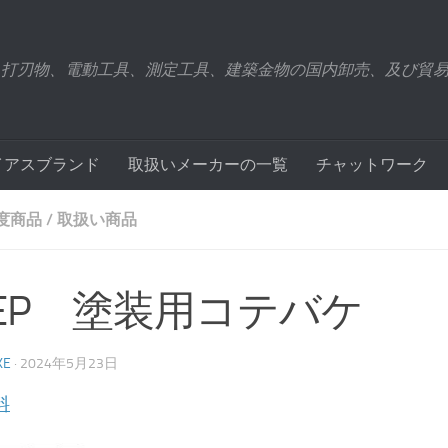
、打刃物、電動工具、測定工具、建築金物の国内卸売、及び貿
イアスブランド
取扱いメーカーの一覧
チャットワーク
年度商品
/
取扱い商品
TEP 塗装用コテバケ
KE
·
2024年5月23日
料