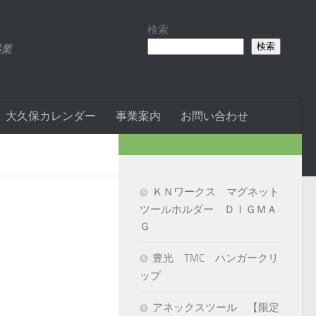
検索
検索
易業
大久保カレンダー
事業案内
お問い合わせ
ＫＮワークス マグネット
ツールホルダー ＤＩＧＭＡ
Ｇ
豊光 TMC ハンガークリ
ップ
アネックスツール 【限定