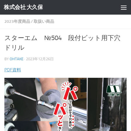
株式会社 大久保
コンテンツへスキップ
2023年度商品
/
取扱い商品
スターエム №504 段付ビット用下穴
ドリル
BY
OHTAKE
·
2023年12月26日
PDF資料