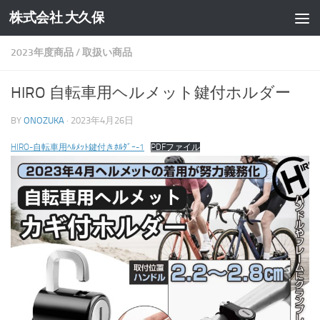
株式会社 大久保
コンテンツへスキップ
2023年度商品
/
取扱い商品
HIRO 自転車用ヘルメット鍵付ホルダー
BY
ONOZUKA
·
2023年4月26日
HIRO-自転車用ﾍﾙﾒｯﾄ鍵付きﾎﾙﾀﾞｰ-1
PDFファイル