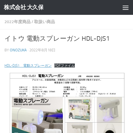
株式会社 大久保
コンテンツへスキップ
2022年度商品
/
取扱い商品
イトウ 電動スプレーガン HDL-DJS1
BY
ONOZUKA
·
2022年8月18日
HDL-DJS1 電動スプレーガン
PDFファイル