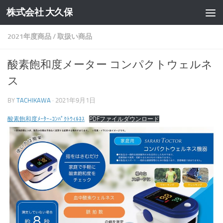
株式会社 大久保
コンテンツへスキップ
2021年度商品
/
取扱い商品
酸素飽和度メーター コンパクトウェルネ
ス
BY
TACHIKAWA
·
2021年9月1日
酸素飽和度ﾒｰﾀｰ-ｺﾝﾊﾟｸﾄｳｨﾙﾈｽ
PDFファイルダウンロード