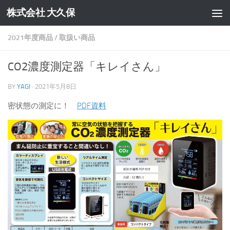
株式会社 大久保
コンテンツへスキップ
2021年度商品
/
取扱い商品
CO2濃度測定器「キレイさん」
BY
YAGI
·
2021年5月8日
密状態の測定に！
PDF資料