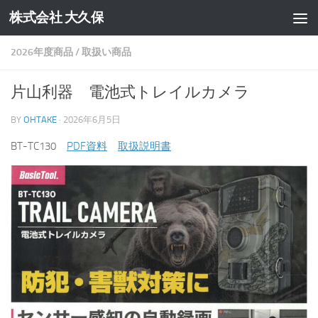
株式会社 大久保
コンテンツへスキップ
2026年度商品
/
取扱い商品
片山利器 電池式トレイルカメラ
BY
OHTAKE
·
2026年6月5日
BT-TC130
PDF資料
取扱説明書