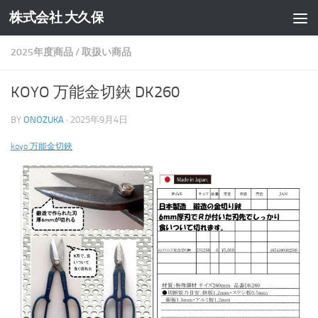
株式会社 大久保
コンテンツへスキップ
2025年度商品
/
取扱い商品
KOYO 万能金切鋏 DK260
BY
ONOZUKA
·
2025年9月4日
koyo 万能金切鋏