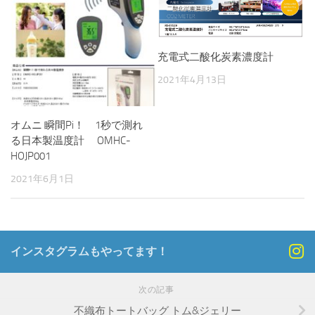
充電式二酸化炭素濃度計
2021年4月13日
オムニ 瞬間Pi！ 1秒で測れ
る日本製温度計 OMHC-
HOJP001
2021年6月1日
インスタグラムもやってます！
次の記事
不織布トートバッグ トム&ジェリー