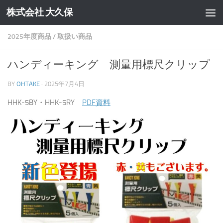
株式会社 大久保
コンテンツへスキップ
2025年度商品
/
取扱い商品
ハンディーキング 測量用標尺クリップ
BY
OHTAKE
·
2025年7月4日
HHK-5BY・HHK-5RY
PDF資料