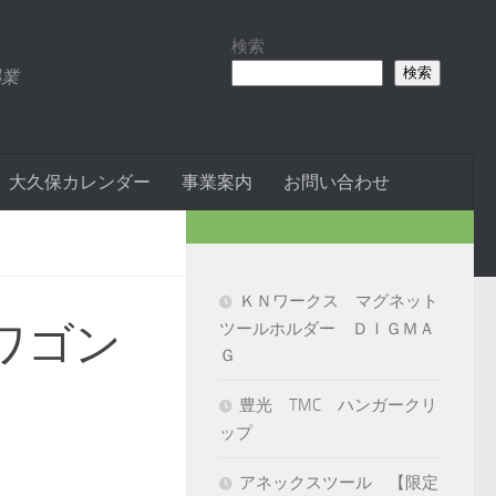
検索
検索
易業
大久保カレンダー
事業案内
お問い合わせ
ＫＮワークス マグネット
ワゴン
ツールホルダー ＤＩＧＭＡ
Ｇ
豊光 TMC ハンガークリ
ップ
アネックスツール 【限定