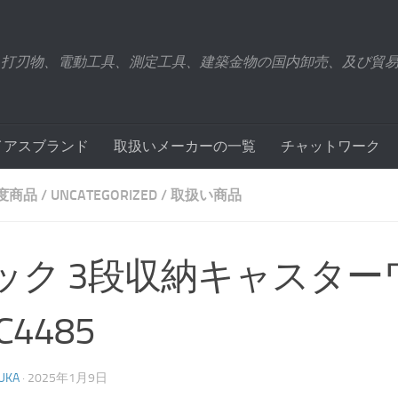
、打刃物、電動工具、測定工具、建築金物の国内卸売、及び貿
イアスブランド
取扱いメーカーの一覧
チャットワーク
年度商品
/
UNCATEGORIZED
/
取扱い商品
ック 3段収納キャスター
C4485
UKA
·
2025年1月9日