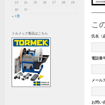
23
24
25
26
27
28
29
30
31
« 7月
こ
トルメック製品はこちら
氏名〈
電話番
メール
お問い