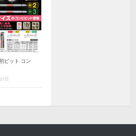
龍靭ビット コン
27日