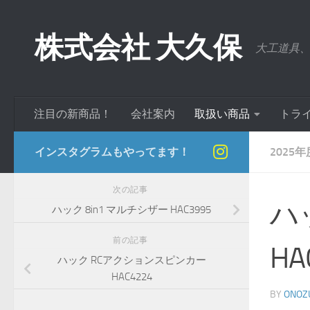
コンテンツへスキップ
株式会社 大久保
大工道具
注目の新商品！
会社案内
取扱い商品
トラ
インスタグラムもやってます！
2025
次の記事
ハ
ハック 8in1 マルチシザー HAC3995
前の記事
HA
ハック RCアクションスピンカー
HAC4224
BY
ONOZ